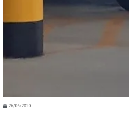
26/06/2020
Van da saúde Água Doce é flagrada
transportando cerveja