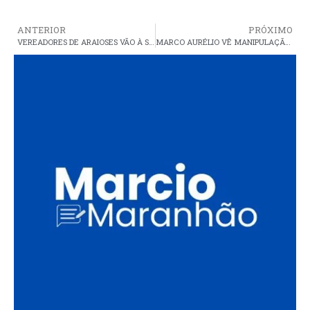
ANTERIOR
PRÓXIMO
VEREADORES DE ARAIOSES VÃO À SÃO LUÍS E DEFENDEM AFASTAMENTO DO PREFEITO DE CRISTINO
MARCO AURÉLIO VÊ MANIPULAÇÃO DE PAUTA NO STF: ‘TEMPOS ESTRANHOS’