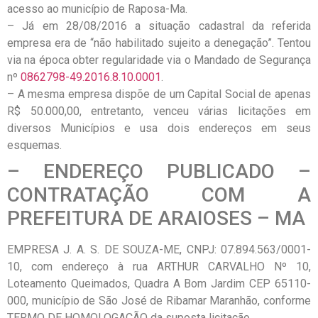
acesso ao município de Raposa-Ma.
– Já em 28/08/2016 a situação cadastral da referida
empresa era de “não habilitado sujeito a denegação”. Tentou
via na época obter regularidade via o Mandado de Segurança
nº
0862798-49.2016.8.10.0001
.
– A mesma empresa dispõe de um Capital Social de apenas
R$ 50.000,00, entretanto, venceu várias licitações em
diversos Municípios e usa dois endereços em seus
esquemas.
– ENDEREÇO PUBLICADO –
CONTRATAÇÃO COM A
PREFEITURA DE ARAIOSES – MA
EMPRESA J. A. S. DE SOUZA-ME, CNPJ: 07.894.563/0001-
10, com endereço à rua ARTHUR CARVALHO Nº 10,
Loteamento Queimados, Quadra A Bom Jardim CEP 65110-
000, município de São José de Ribamar Maranhão, conforme
TERMO DE HOMOLOGAÇÃO da suposta licitação.